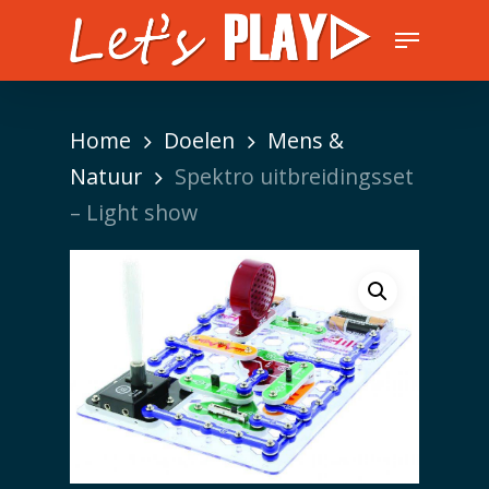
Skip
Menu
to
Close
main
Men
content
Home
Doelen
Mens &
Natuur
Spektro uitbreidingsset
– Light show