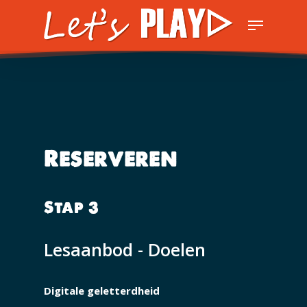
Skip
Menu
to
Close
main
Men
content
Reserveren
Stap 3
Lesaanbod - Doelen
Digitale geletterdheid