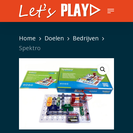
Skip
Menu
to
Close
main
Men
content
Home
Doelen
Bedrijven
Spektro