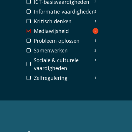
ICT-basisvaardigheden
2
Informatie-vaardigheden
2
Kritisch denken
1
Mediawijsheid
2
Probleem oplossen
1
Samenwerken
2
Sociale & culturele
1
vaardigheden
Zelfregulering
1