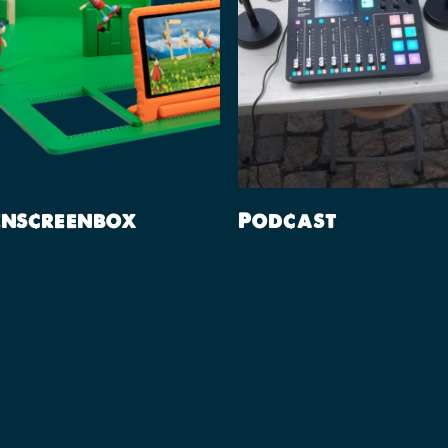
Lees Verder
Lees Verder
enscreenbox
Podcast