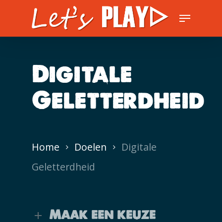
Skip
Menu
to
Close
main
Men
content
Digitale
Geletterdheid
Home
Doelen
Digitale
Geletterdheid
Maak een keuze