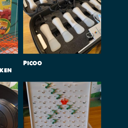
Lees Verder
Picoo
nken