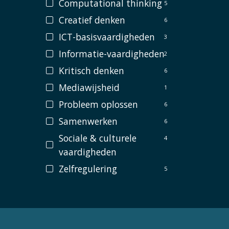
Computational thinking
5
Creatief denken
6
ICT-basisvaardigheden
3
Informatie-vaardigheden
2
Kritisch denken
6
Mediawijsheid
1
Probleem oplossen
6
Samenwerken
6
Sociale & culturele
4
vaardigheden
Zelfregulering
5