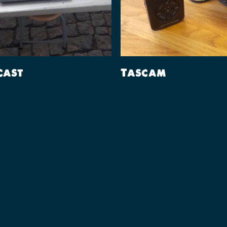
Lees Verder
Lees Verder
cast
Tascam