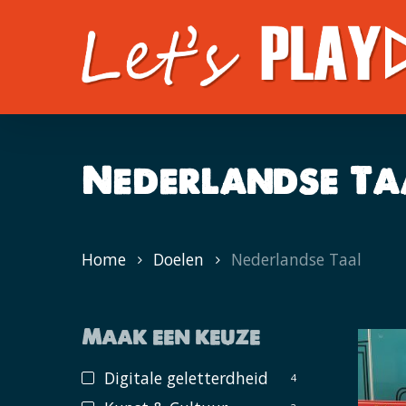
Skip
to
main
content
Nederlandse Ta
Home
Doelen
Nederlandse Taal
Maak een keuze
Digitale geletterdheid
4