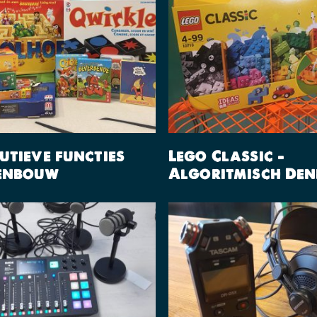
Lees Verder
Lees Verder
utieve functies
Lego Classic –
enbouw
Algoritmisch De