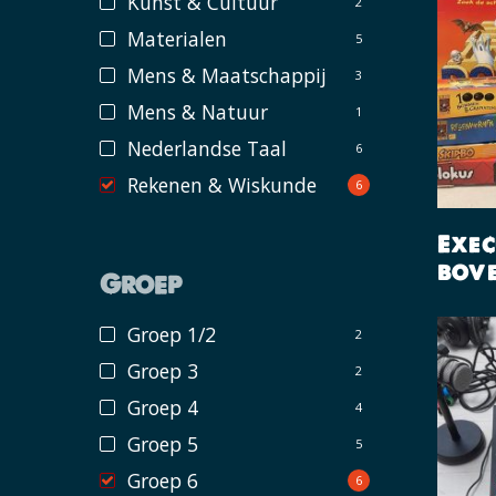
Kunst & Cultuur
2
Materialen
5
Mens & Maatschappij
3
Mens & Natuur
1
Nederlandse Taal
6
Rekenen & Wiskunde
6
Exec
bov
Groep
Groep 1/2
2
Groep 3
2
Groep 4
4
Groep 5
5
Groep 6
6