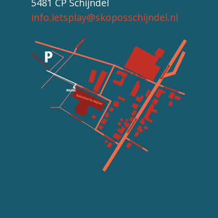
5481 CP Schijndel
info.letsplay@skoposschijndel.nl