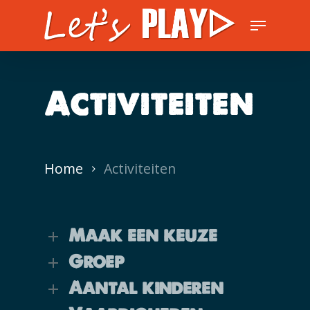
Skip
Menu
to
Close
main
Men
content
Activiteiten
Home
Activiteiten
Maak een keuze
Groep
Aantal kinderen