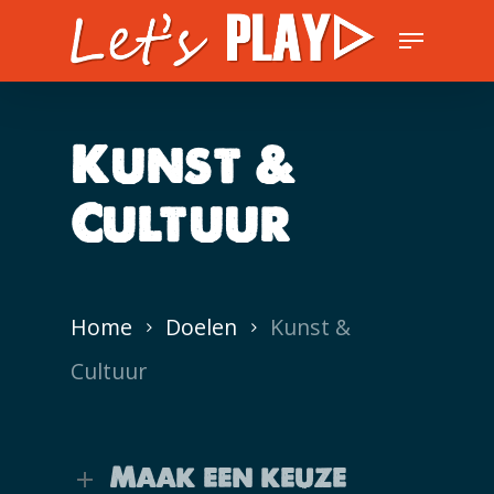
Skip
Menu
to
Close
main
Men
content
Kunst &
Cultuur
Home
Doelen
Kunst &
Cultuur
Maak een keuze