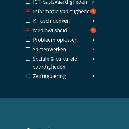
ICT-basisvaardigheden
2
Informatie-vaardigheden
2
Kritisch denken
1
Mediawijsheid
2
Probleem oplossen
1
Samenwerken
2
Sociale & culturele
1
vaardigheden
Zelfregulering
1