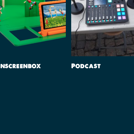
Lees Verder
Lees Verder
enscreenbox
Podcast