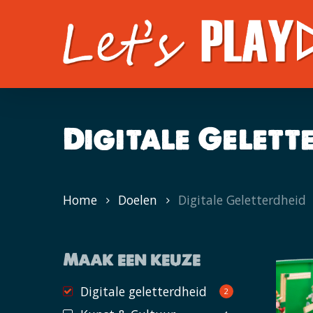
Skip
to
main
content
Digitale Gelett
Home
Doelen
Digitale Geletterdheid
Maak een keuze
Digitale geletterdheid
2