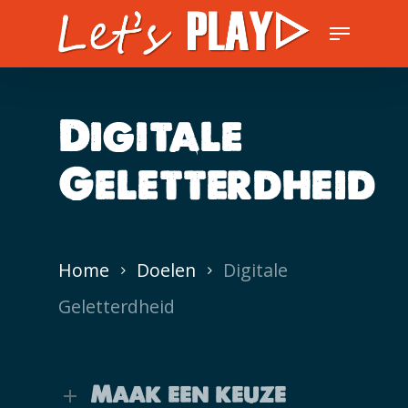
Skip
Menu
to
Close
main
Men
content
Digitale
Geletterdheid
Home
Doelen
Digitale
Geletterdheid
Maak een keuze