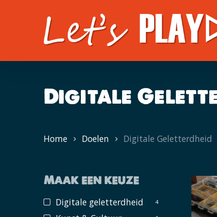
Skip
to
main
content
Digitale Gelett
Home
Doelen
Digitale Geletterdheid
Maak een keuze
Digitale geletterdheid
4