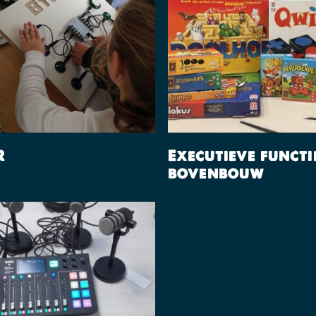
Lees Verder
Lees Verder
R
Executieve functi
bovenbouw