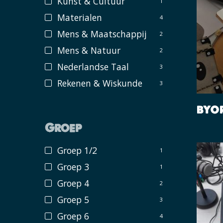
Kunst & Cultuur
1
Materialen
4
Mens & Maatschappij
2
Mens & Natuur
2
Nederlandse Taal
3
Rekenen & Wiskunde
3
BYO
Groep
Groep 1/2
1
Groep 3
1
Groep 4
2
Groep 5
3
Groep 6
4