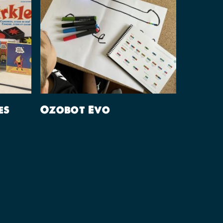
Lees Verder
es
Ozobot Evo