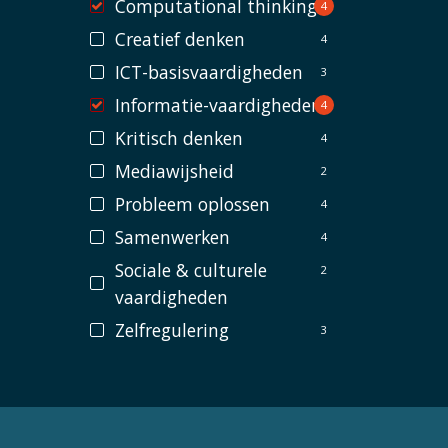
Computational thinking
4
Creatief denken
4
ICT-basisvaardigheden
3
Informatie-vaardigheden
4
Kritisch denken
4
Mediawijsheid
2
Probleem oplossen
4
Samenwerken
4
Sociale & culturele
2
vaardigheden
Zelfregulering
3