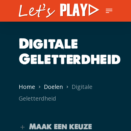
Skip
Menu
to
Close
main
Men
content
Digitale
Geletterdheid
Home
Doelen
Digitale
Geletterdheid
Maak een keuze