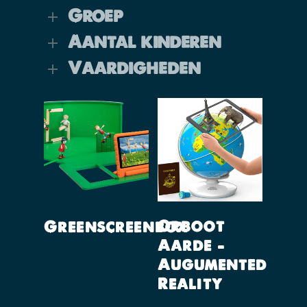
Groep
Aantal kinderen
Vaardigheden
Lees Verder
Lees Verder
Orboot
Greenscreenbox
Aarde –
Augumented
Reality