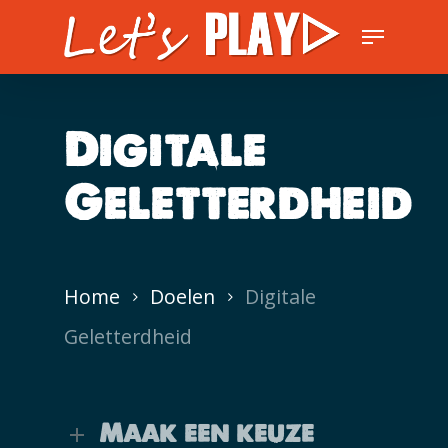
Skip
Menu
to
Close
main
Men
content
Digitale
Geletterdheid
Home
Doelen
Digitale
Geletterdheid
Maak een keuze