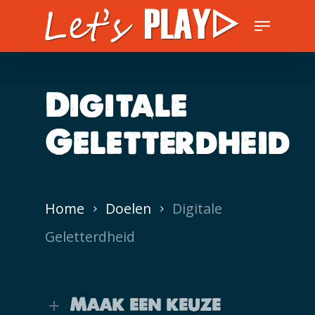
Skip
Menu
to
Close
main
Men
content
Digitale
Geletterdheid
Home
Doelen
Digitale
Geletterdheid
Maak een keuze