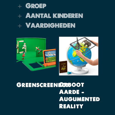
Groep
Aantal kinderen
Vaardigheden
Lees Verder
Lees Verder
Orboot
Greenscreenbox
Aarde –
Augumented
Reality